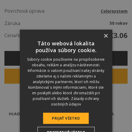
Povrchová úprava
Colorsystem
Záruka
50 rokov
€
3.06
×
Cena/ks
Táto webová lokalita
používa súbory cookie.
VÝPOČET MATERIÁLU
Súbory cookie používame na prispôsobenie
obsahu, reklám a analýzu návštevnosti.
Informácie o vašom používaní našej stránky
zdieľame aj s našimi reklamnými a
KALKULÁCIA CENY
analytickými partnermi, ktorí ich môžu
kombinovať s inými informáciami, ktoré ste
im poskytli alebo ktoré zhromaždili pri
používaní ich služieb.
Zásady ochrany
osobných údajov
HĽADÁTE ODBORNÍKA?
PREDAJCOVIA
PRIJAŤ VŠETKO