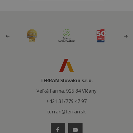
TERRAN Slovakia s.r.o.
Veľká Farma, 925 84 Vlčany
+421 31/779 47 97
terran@terran.sk