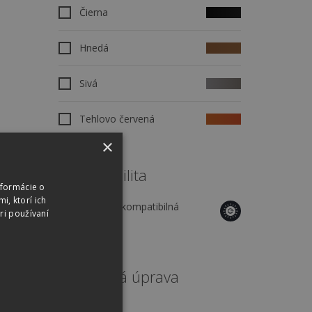
Čierna
Hnedá
Sivá
Tehlovo červená
×
Kompatibilita
nformácie o
i, ktorí ich
Generon kompatibilná
ri používaní
škridla
Povrchová úprava
Inova