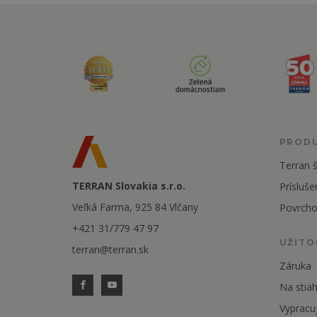
PROD
Terran š
TERRAN Slovakia s.r.o.
Prísluše
Veľká Farma, 925 84 Vlčany
Povrcho
+421 31/779 47 97
UŽITO
terran@terran.sk
Záruka
Na stiah
Vypracu