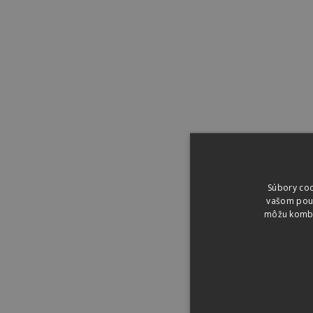
Súbory coo
vašom použí
môžu kombin