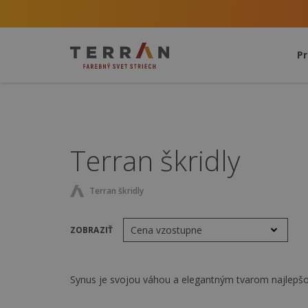
P
Terran škridly
Terran škridly
ZOBRAZIŤ
Synus je svojou váhou a elegantným tvarom najlepšou 