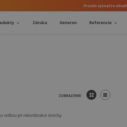
Prosím vyznačte obsa
rodukty
Záruka
Generon
Referencie
Katalógové
Zoznamové
ZOBRAZENIE
zobrazenie
zobrazenie
voľbou pri rekonštrukcii strechy.