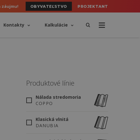
h záujmu!
OBYVATEĽSTVO
PROJEKTANT
Kontakty
Kalkulácie
Produktové línie
Nálada stredomoria
COPPO
Klasická vlnitá
DANUBIA