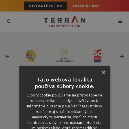
OBYVATEĽSTVO
PROJEKTANT
×
Táto webová lokalita
používa súbory cookie.
Súbory cookie používame na prispôsobenie
TERRAN Slovakia s.r.o.
obsahu, reklám a analýzu návštevnosti.
Informácie o vašom používaní našej stránky
Veľká Farma, 925 84 Vlčany
zdieľame aj s našimi reklamnými a
analytickými partnermi, ktorí ich môžu
+421 31/779 47 97
kombinovať s inými informáciami, ktoré ste
im poskytli alebo ktoré zhromaždili pri