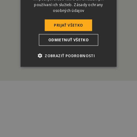
terran@terran.sk
používaní ich služieb.
Zásady ochrany
osobných údajov
PRIJAŤ VŠETKO
Copyright ©2026 Vse pravice pridržane.
ODMIETNUŤ VŠETKO
ZOBRAZIŤ PODROBNOSTI