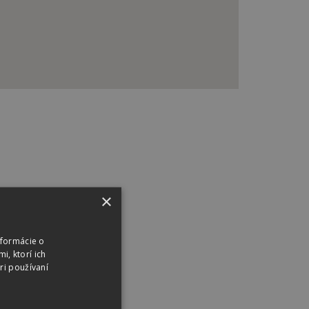
×
nformácie o
i, ktorí ich
ri používaní