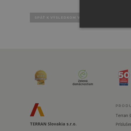
SPÄŤ K VÝSLEDKOM VYHĽADÁVANIA
PROD
Terran š
TERRAN Slovakia s.r.o.
Prísluše