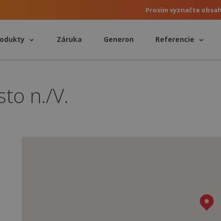
Prosím vyznačte obsa
rodukty
Záruka
Generon
Referencie
o n./V.