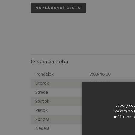
NAPLÁNOVAŤ CESTU
Otváracia doba
Pondelok
7:00-16:30
Utorok
7:00-16:30
Streda
7:00-16:30
Štvrtok
7:00-16:30
Súbory coo
Piatok
7:00-16:30
vašom použí
môžu kombin
Sobota
7:00-12:00
Nedeľa
Zatvorené