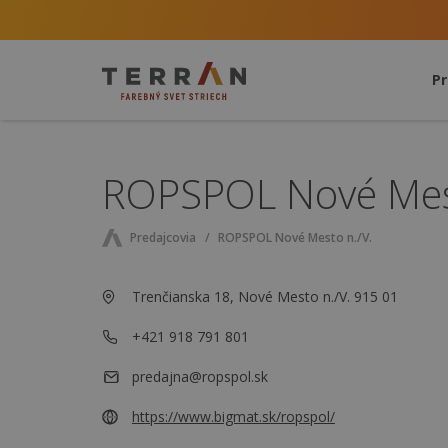
P
ROPSPOL Nové Mest
Predajcovia
ROPSPOL Nové Mesto n./V.
Trenčianska 18, Nové Mesto n./V. 915 01
+421 918 791 801
predajna@ropspol.sk
https://www.bigmat.sk/ropspol/