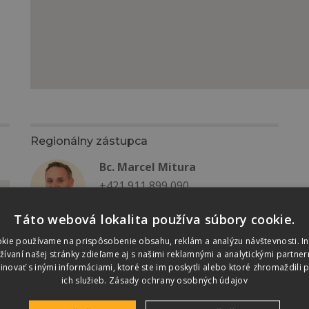
Regionálny zástupca
Bc. Marcel Mitura
+421 911 899 090
mituram@terran.sk
Táto webová lokalita používa súbory cookie.
kie používame na prispôsobenie obsahu, reklám a analýzu návštevnosti. I
vaní našej stránky zdieľame aj s našimi reklamnými a analytickými partnerm
ovať s inými informáciami, ktoré ste im poskytli alebo ktoré zhromaždili p
ich služieb.
Zásady ochrany osobných údajov