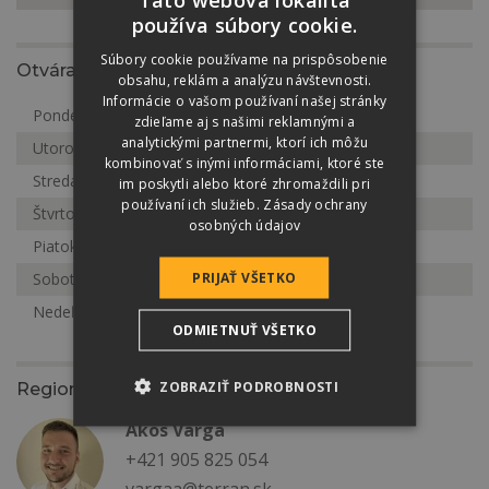
používa súbory cookie.
Súbory cookie používame na prispôsobenie
Otváracia doba
obsahu, reklám a analýzu návštevnosti.
Informácie o vašom používaní našej stránky
Pondelok
7:00-17:00
zdieľame aj s našimi reklamnými a
analytickými partnermi, ktorí ich môžu
Utorok
7:00-17:00
kombinovať s inými informáciami, ktoré ste
Streda
7:00-17:00
im poskytli alebo ktoré zhromaždili pri
používaní ich služieb.
Zásady ochrany
Štvrtok
7:00-17:00
osobných údajov
Piatok
7:00-17:00
PRIJAŤ VŠETKO
Sobota
Zatvorené
Nedeľa
Zatvorené
ODMIETNUŤ VŠETKO
ZOBRAZIŤ PODROBNOSTI
Regionálny zástupca
Ákos Varga
+421 905 825 054