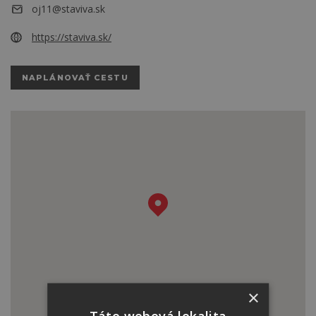
oj11@staviva.sk
https://staviva.sk/
NAPLÁNOVAŤ CESTU
×
Táto webová lokalita