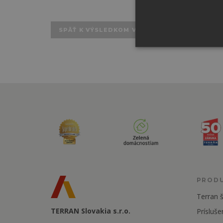
SPÄŤ K VÝSLEDKOM VYHĽADÁVANIA
PROD
Terran š
TERRAN Slovakia s.r.o.
Prísluše