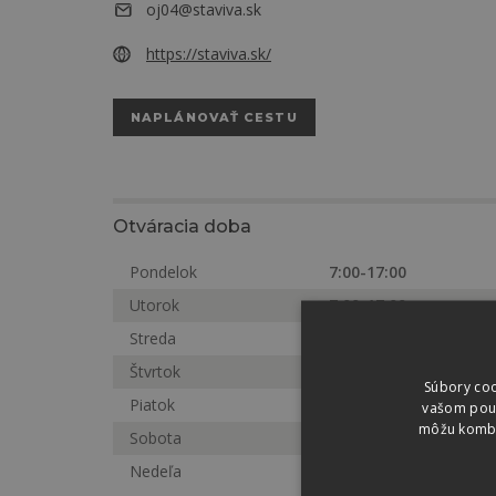
oj04@staviva.sk
https://staviva.sk/
NAPLÁNOVAŤ CESTU
Otváracia doba
Pondelok
7:00-17:00
Utorok
7:00-17:00
Streda
7:00-17:00
Štvrtok
7:00-17:00
Súbory coo
Piatok
7:00-17:00
vašom použí
môžu kombin
Sobota
Zatvorené
Nedeľa
Zatvorené