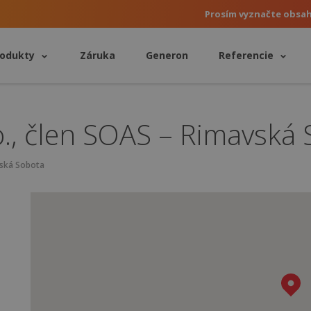
Prosím vyznačte obsa
rodukty
Záruka
Generon
Referencie
o., člen SOAS – Rimavská
vská Sobota