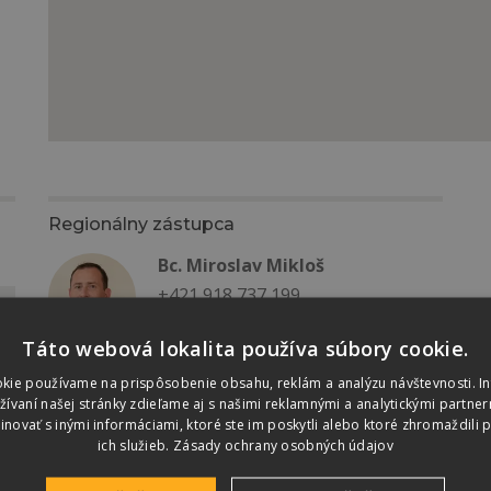
Regionálny zástupca
Bc. Miroslav Mikloš
+421 918 737 199
miklosm@terran.sk
Táto webová lokalita používa súbory cookie.
kie používame na prispôsobenie obsahu, reklám a analýzu návštevnosti. I
vaní našej stránky zdieľame aj s našimi reklamnými a analytickými partnerm
ovať s inými informáciami, ktoré ste im poskytli alebo ktoré zhromaždili p
ich služieb.
Zásady ochrany osobných údajov