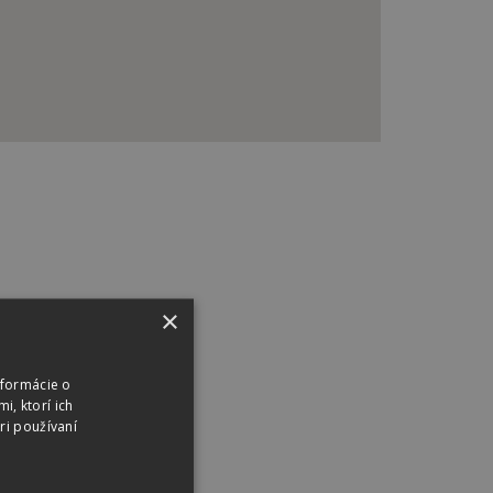
×
nformácie o
i, ktorí ich
ri používaní