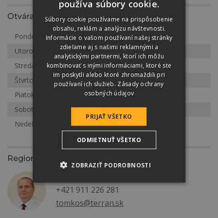
používa súbory cookie.
Otváracia doba
Súbory cookie používame na prispôsobenie
obsahu, reklám a analýzu návštevnosti.
Pondelok
7:00-16:00
Informácie o vašom používaní našej stránky
zdieľame aj s našimi reklamnými a
Utorok
7:00-16:00
analytickými partnermi, ktorí ich môžu
kombinovať s inými informáciami, ktoré ste
Streda
7:00-16:00
im poskytli alebo ktoré zhromaždili pri
Štvrtok
7:00-16:00
používaní ich služieb.
Zásady ochrany
osobných údajov
Piatok
7:00-16:00
Sobota
Zatvorené
PRIJAŤ VŠETKO
Nedeľa
Zatvorené
ODMIETNUŤ VŠETKO
Regionálny zástupca
ZOBRAZIŤ PODROBNOSTI
Ing. Samuel Tomko
+421 911 226 281
tomkos@terran.sk