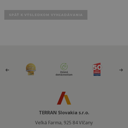
SPÄŤ K VÝSLEDKOM VYHĽADÁVANIA
TERRAN Slovakia s.r.o.
Veľká Farma, 925 84 Vlčany