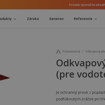
Prosím vyznačte obsa
rodukty
Záruka
Generon
Referencie
Príslušenstvá
Odkvapový plec
Odkvapový
(pre vodot
Je ochranný prvok z poplas
podfúknutých zrážok pri tri