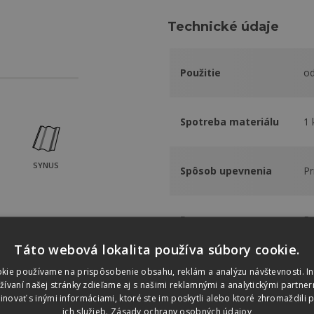
Technické údaje
Použitie
od
Spotreba materiálu
1 
SYNUS
Spôsob upevnenia
Pr
Rozmery
Ro
Táto webová lokalita používa súbory cookie.
Materiál
po
kie používame na prispôsobenie obsahu, reklám a analýzu návštevnosti. I
vaní našej stránky zdieľame aj s našimi reklamnými a analytickými partnerm
ovať s inými informáciami, ktoré ste im poskytli alebo ktoré zhromaždili p
ich služieb.
Zásady ochrany osobných údajov