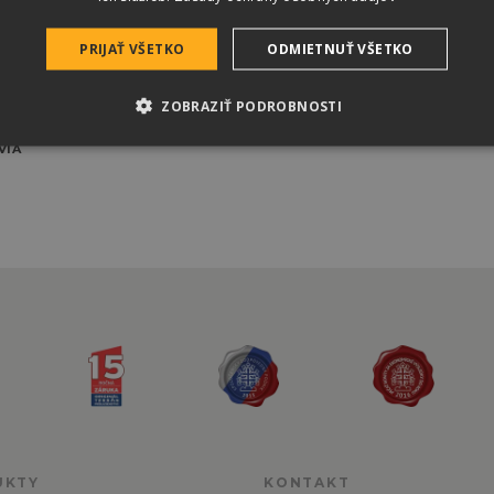
Použiteľné
Da
PRIJAŤ VŠETKO
ODMIETNUŤ VŠETKO
Hmotnosť
16
ZOBRAZIŤ PODROBNOSTI
VIA
UKTY
KONTAKT