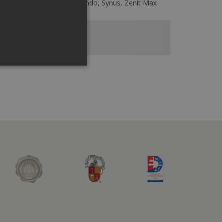
nubia, Coppo, Vlčanka, Rundo, Synus, Zenit Max
00 g