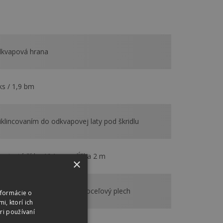
kvapová hrana
ks / 1,9 bm
iklincovaním do odkvapovej laty pod škridlu
zvinutá šírka 194 mm, dĺžka 2 m
×
zinkovaný a poplastovaný oceľový plech
nformácie o
i, ktorí ich
ri používaní