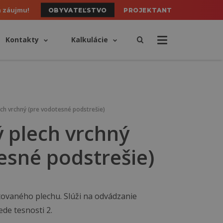
h záujmu!
OBYVATEĽSTVO
PROJEKTANT
Kontakty
Kalkulácie
h vrchný (pre vodotesné podstrešie)
 plech vrchný
esné podstrešie)
tovaného plechu. Slúži na odvádzanie
ede tesnosti 2.