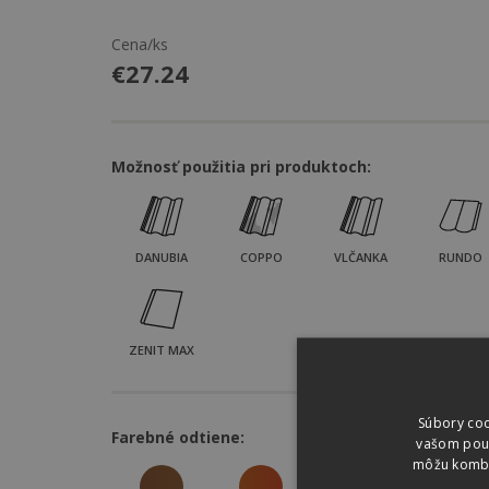
Cena/ks
€
27.24
Možnosť použitia pri produktoch:
DANUBIA
COPPO
VLČANKA
RUNDO
ZENIT MAX
Súbory coo
Farebné odtiene:
vašom použí
môžu kombin