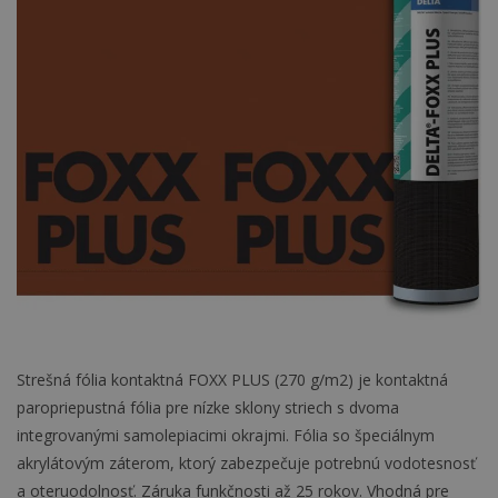
Strešná fólia kontaktná FOXX PLUS (270 g/m2) je kontaktná
paropriepustná fólia pre nízke sklony striech s dvoma
integrovanými samolepiacimi okrajmi. Fólia so špeciálnym
akrylátovým záterom, ktorý zabezpečuje potrebnú vodotesnosť
a oteruodolnosť. Záruka funkčnosti až 25 rokov. Vhodná pre