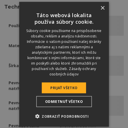
×
Technické údaje
Táto webová lokalita
používa súbory cookie.
Danubia, Coppo, Vlčanka,
Použiteľné
Rundo, Synus, Zenit Max
Súbory cookie používame na prispôsobenie
obsahu, reklám a analýzu návštevnosti.
Informácie o vašom používaní našej stránky
Materiál
PES
zdieľame aj s našimi reklamnými a
analytickými partnermi, ktorí ich môžu
kombinovať s inými informáciami, ktoré ste
im poskytli alebo ktoré zhromaždili pri
Šírka
1,50 m
používaní ich služieb.
Zásady ochrany
osobných údajov
Pevnosť proti
180 N
PRIJAŤ VŠETKO
natrhnutiu pozdĺžna
ODMIETNUŤ VŠETKO
Pevnosť proti
200 N
natrhnutiu priečna
ZOBRAZIŤ PODROBNOSTI
Pevnosť v ťahu
370N/270N/50 mm