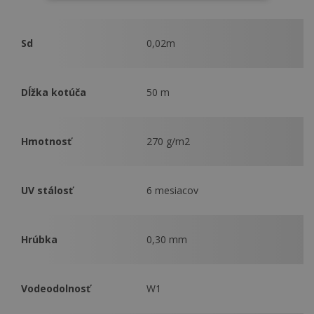
Sd
0,02m
Dĺžka kotúča
50 m
Hmotnosť
270 g/m2
UV stálosť
6 mesiacov
Hrúbka
0,30 mm
Vodeodolnosť
W1