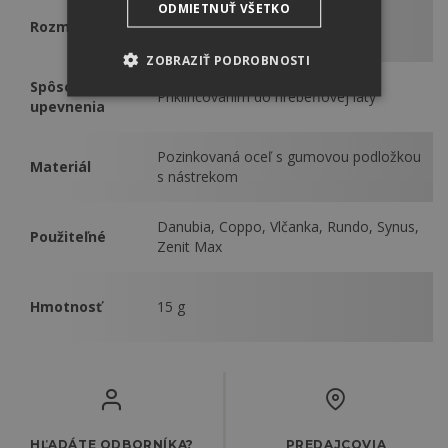
ODMIETNUŤ VŠETKO
Rozmery
110 mm
ZOBRAZIŤ PODROBNOSTI
Spôsob
Priklincovaním do hrebeňovej laty
upevnenia
Pozinkovaná oceľ s gumovou podložkou
Materiál
s nástrekom
Danubia, Coppo, Vlčanka, Rundo, Synus,
Použiteľné
Zenit Max
Hmotnosť
15 g
HĽADÁTE ODBORNÍKA?
PREDAJCOVIA