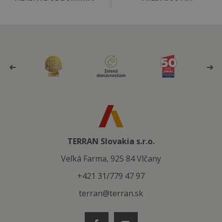
TERRAN Slovakia s.r.o.
Veľká Farma, 925 84 Vlčany
+421 31/779 47 97
terran@terran.sk