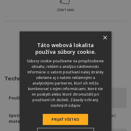
ZENIT MAX
Farebné odtiene:
×
Táto webová lokalita
používa súbory cookie.
HNEDÁ
TEHLOVO
Súbory cookie používame na prispôsobenie
ČERVENÁ
obsahu, reklám a analýzu návštevnosti.
Informácie o vašom používaní našej stránky
zdieľame aj s našimi reklamnými a
Technické údaje
analytickými partnermi, ktorí ich môžu
kombinovať s inými informáciami, ktoré ste
im poskytli alebo ktoré zhromaždili pri
Použitie
hrebeň a nárožie
používaní ich služieb.
Zásady ochrany
osobných údajov
Spotreba
1 ks / 1 začiatočný alebo rozdeľovací
PRIJAŤ VŠETKO
materiálu
hrebenáč