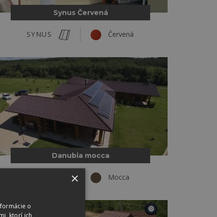
Synus Čer­vená
SYNUS
Červená
Danubia mocca
×
DANUBIA
Mocca
nformácie o
i, ktorí ich