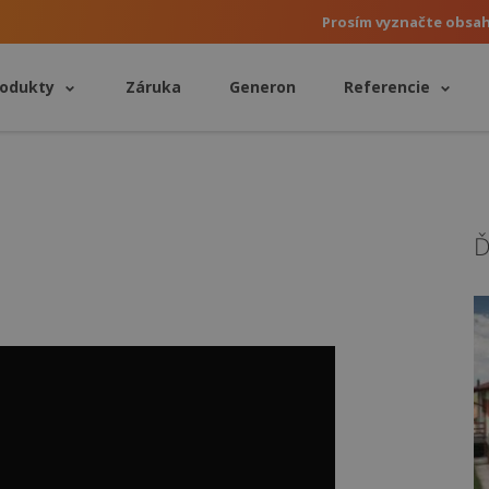
Prosím vyznačte obsa
rodukty
Záruka
Generon
Referencie
Ď