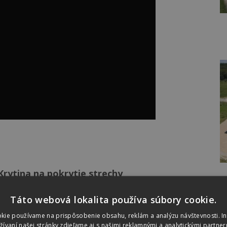
Krytina na pokrytie strechy
DANUBIA
Táto webová lokalita používa súbory cookie.
kie používame na prispôsobenie obsahu, reklám a analýzu návštevnosti. I
Mocca
vaní našej stránky zdieľame aj s našimi reklamnými a analytickými partnerm