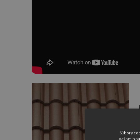
Súbory coo
vašom použí