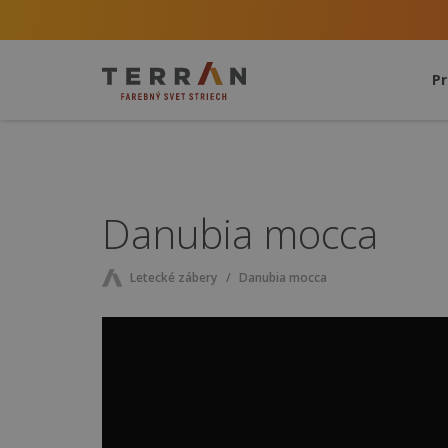
P
Danubia mocca
Letecké zábery
Danubia mocca