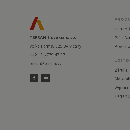
PROD
Terran š
TERRAN Slovakia s.r.o.
Prísluše
Veľká Farma, 925 84 Vlčany
Povrcho
+421 31/779 47 97
UŽITO
terran@terran.sk
Záruka
Na stiah
Vypracu
Terran k