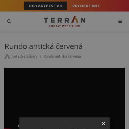
OBYVATEĽSTVO
PROJEKTANT
Rundo antická červená
Letecké zábery
Rundo antická červená
×