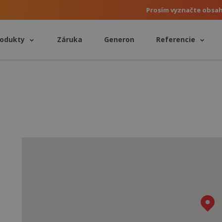
Prosím vyznačte obsa
rodukty
Záruka
Generon
Referencie