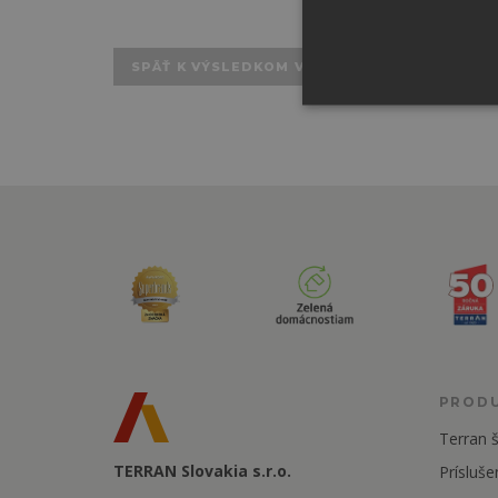
SPÄŤ K VÝSLEDKOM VYHĽADÁVANIA
PROD
Terran š
TERRAN Slovakia s.r.o.
Prísluše