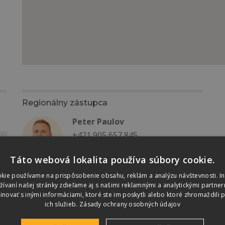
Regionálny zástupca
Peter Paulov
+421 905 657 845
paulovp@terran.sk
Táto webová lokalita používa súbory cookie.
kie používame na prispôsobenie obsahu, reklám a analýzu návštevnosti. I
vaní našej stránky zdieľame aj s našimi reklamnými a analytickými partnerm
ovať s inými informáciami, ktoré ste im poskytli alebo ktoré zhromaždili p
ich služieb.
Zásady ochrany osobných údajov