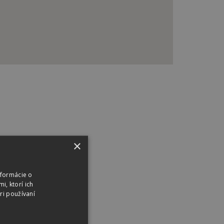
×
nformácie o
i, ktorí ich
ri používaní