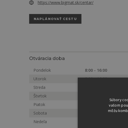
https://www.bigmat.sk/centar/
NAPLÁNOVAŤ CESTU
Otváracia doba
Pondelok
8:00 - 16:00
Utorok
8:00 - 16:00
Streda
8:00 - 16:00
Štvrtok
8:00 - 16:00
Súbory coo
Piatok
8:00 - 16:00
vašom použí
môžu kombin
Sobota
Zatvorené
Nedeľa
Zatvorené