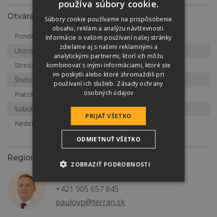
používa súbory cookie.
Otváracia doba
Súbory cookie používame na prispôsobenie
obsahu, reklám a analýzu návštevnosti.
Pondelok
Zatvorené
Informácie o vašom používaní našej stránky
zdieľame aj s našimi reklamnými a
Utorok
Zatvorené
analytickými partnermi, ktorí ich môžu
kombinovať s inými informáciami, ktoré ste
Streda
Zatvorené
im poskytli alebo ktoré zhromaždili pri
Štvrtok
Zatvorené
používaní ich služieb.
Zásady ochrany
osobných údajov
Piatok
Zatvorené
Sobota
Zatvorené
PRIJAŤ VŠETKO
Nedeľa
Zatvorené
ODMIETNUŤ VŠETKO
Regionálny zástupca
ZOBRAZIŤ PODROBNOSTI
Peter Paulov
+421 905 657 845
paulovp@terran.sk