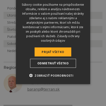
Súbory cookie používame na prispôsobenie
Pondelok
7:00-16:00
obsahu, reklám a analýzu návštevnosti.
Informácie o vašom používaní našej stránky
Utorok
7:00-16:00
zdieľame aj s našimi reklamnými a
Streda
7:00-16:00
analytickými partnermi, ktorí ich môžu
kombinovať s inými informáciami, ktoré ste
Štvrtok
7:00-16:00
im poskytli alebo ktoré zhromaždili pri
používaní ich služieb.
Zásady ochrany
Piatok
7:00-16:00
osobných údajov
Sobota
Zatvorené
Nedeľa
Zatvorené
PRIJAŤ VŠETKO
ODMIETNUŤ VŠETKO
Regionálny zástupca
ZOBRAZIŤ PODROBNOSTI
Peter Baran
+421 911 909 908
baranp@terran.sk