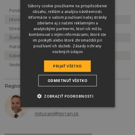
Súbory cookie používame na prispôsobenie
Pondelok
7:30-16:00
obsahu, reklám a analýzu návštevnosti.
Informácie o vašom používaní našej stránky
Utorok
7:30-16:00
zdieľame aj s našimi reklamnými a
Streda
7:30-16:00
analytickými partnermi, ktorí ich môžu
kombinovať s inými informáciami, ktoré ste
Štvrtok
7:30-16:00
im poskytli alebo ktoré zhromaždili pri
používaní ich služieb.
Zásady ochrany
Piatok
7:30-16:00
osobných údajov
Sobota
Zatvorené
Nedeľa
Zatvorené
PRIJAŤ VŠETKO
ODMIETNUŤ VŠETKO
Regionálny zástupca
ZOBRAZIŤ PODROBNOSTI
Bc. Marcel Mitura
+421 911 899 090
mituram@terran.sk