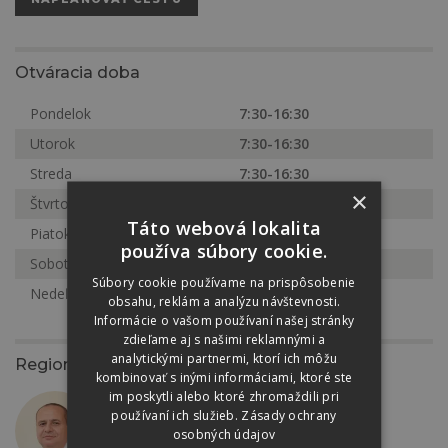
Otváracia doba
Pondelok
7:30-16:30
Utorok
7:30-16:30
Streda
7:30-16:30
×
Štvrtok
7:00-16:30
Táto webová lokalita
Piatok
7:30-16:30
používa súbory cookie.
Sobota
8:00-11:30
Súbory cookie používame na prispôsobenie
Nedeľa
Zatvorené
obsahu, reklám a analýzu návštevnosti.
Informácie o vašom používaní našej stránky
zdieľame aj s našimi reklamnými a
analytickými partnermi, ktorí ich môžu
Regionálny zástupca
kombinovať s inými informáciami, ktoré ste
im poskytli alebo ktoré zhromaždili pri
Ing. Samuel Tomko
používaní ich služieb.
Zásady ochrany
+421 911 226 281
osobných údajov