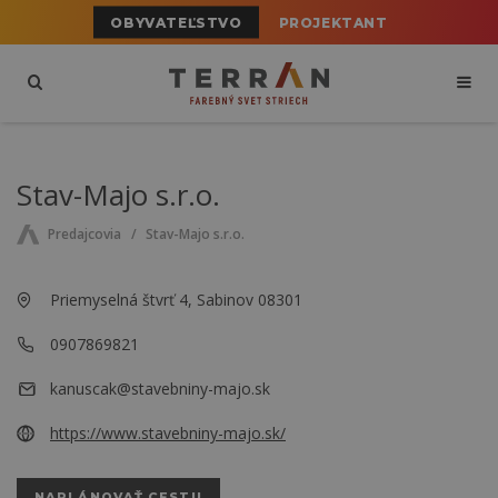
OBYVATEĽSTVO
PROJEKTANT
Stav-Majo s.r.o.
Predajcovia
Stav-Majo s.r.o.
Priemyselná štvrť 4, Sabinov 08301
0907869821
kanuscak@stavebniny-majo.sk
https://www.stavebniny-majo.sk/
NAPLÁNOVAŤ CESTU