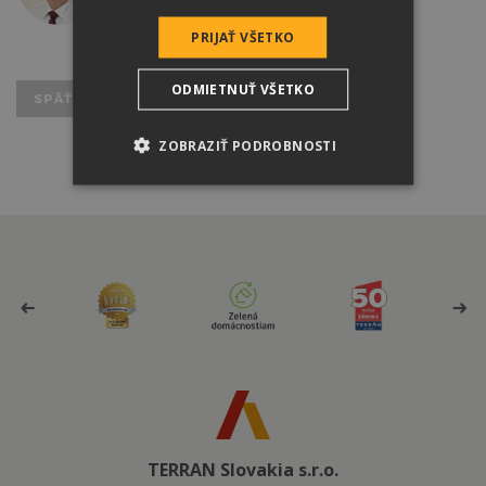
tomkos@terran.sk
PRIJAŤ VŠETKO
ODMIETNUŤ VŠETKO
SPÄŤ K VÝSLEDKOM VYHĽADÁVANIA
ZOBRAZIŤ PODROBNOSTI
TERRAN Slovakia s.r.o.