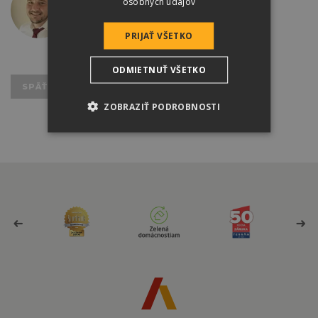
osobných údajov
+421 905 825 054
vargaa@terran.sk
PRIJAŤ VŠETKO
ODMIETNUŤ VŠETKO
SPÄŤ K VÝSLEDKOM VYHĽADÁVANIA
ZOBRAZIŤ PODROBNOSTI