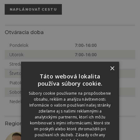
NAPLÁNOVAŤ CESTU
Otváracia doba
Pondelok
7:00-16:00
Utorok
7:00-16:00
Streda
7:00-16:00
×
Štvrtok
7:00-16:00
Táto webová lokalita
používa súbory cookie.
Piatok
7:00-16:00
Sobota
7:00-12:00
Súbory cookie používame na prispôsobenie
obsahu, reklám a analýzu návštevnosti.
Nedeľa
Zatvorené
Informácie o vašom používaní našej stránky
zdieľame aj s našimi reklamnými a
analytickými partnermi, ktorí ich môžu
kombinovať s inými informáciami, ktoré ste
Regionálny zástupca
im poskytli alebo ktoré zhromaždili pri
používaní ich služieb.
Zásady ochrany
Ákos Varga