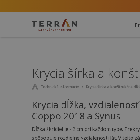
P
Krycia šírka a konš
Technické informácie
Krycia šírka a konštrukčná dĺž
Krycia dĺžka, vzdialenosť
Coppo 2018 a Synus
Dĺžka škridiel je 42 cm pri každom type. Prekry
spôsobuje rozdielne vzdialenosti lát. V tejto zá