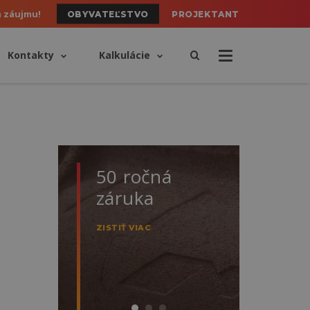
h záujmu!
OBYVATEĽSTVO
PROJEKTANT
Kontakty
Kalkulácie
50 ročná
Výh
záruka
bet
ZISTIŤ VIAC
ZISTIŤ