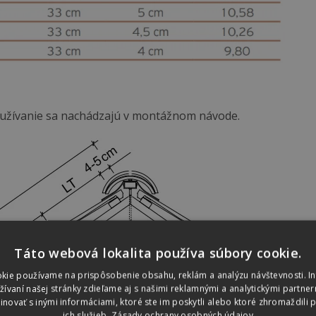
používanie sa nachádzajú v montážnom návode.
Táto webová lokalita používa súbory cookie.
kie používame na prispôsobenie obsahu, reklám a analýzu návštevnosti. I
vaní našej stránky zdieľame aj s našimi reklamnými a analytickými partnerm
ovať s inými informáciami, ktoré ste im poskytli alebo ktoré zhromaždili p
ich služieb.
Zásady ochrany osobných údajov