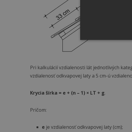
Pri kalkulácií vzdialenosti lát jednotlivých ka
vzdialenosť odkvapovej laty a 5 cm-ú vzdialeno
Krycia šírka = e + (n – 1) × LT + g
.
Pričom:
e
je vzdialenosť odkvapovej laty (cm);