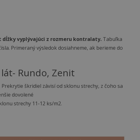
st dĺžky vyplývajúci z rozmeru kontralaty.
Tabuľka
ísla. Primeraný výsledok dosiahneme, ak berieme do
 lát- Rundo, Zenit
 Prekrytie škridiel závisí od sklonu strechy, z čoho sa
menšie dovolené
sklonu strechy 11-12 ks/m2.