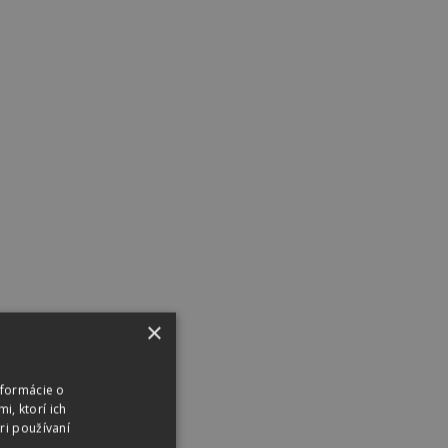
×
nformácie o
i, ktorí ich
ri používaní