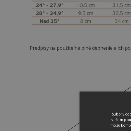
Predpisy na použiteľné plné debnenie a ich 
Súbory coo
vašom použí
môžu kombin