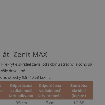
 lát- Zenit MAX
 Prekrytie škridiel závisí od sklonu strechy, z čoho sa
menšie dovolené
klonu strechy 9,8 -10,58 ks/m2.