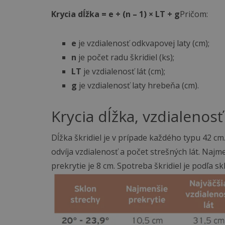
Krycia dĺžka = e + (n – 1) × LT + g
Pričom:
e
je vzdialenosť odkvapovej laty (cm);
n
je počet radu škridiel (ks);
LT
je vzdialenosť lát (cm);
g
je vzdialenosť laty hrebeňa (cm).
Krycia dĺžka, vzdialenosť
Dĺžka škridiel je v prípade každého typu 42 cm.
odvíja vzdialenosť a počet strešných lát. Naj
prekrytie je 8 cm. Spotreba škridiel je podľa s