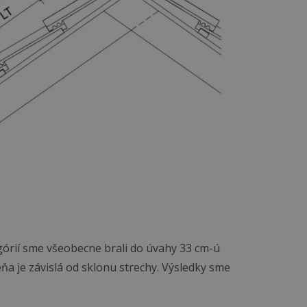
tegórií sme všeobecne brali do úvahy 33 cm-ú
ňa je závislá od sklonu strechy. Výsledky sme