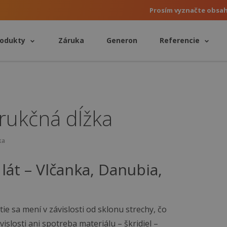
Prosím vyznačte obsa
rodukty
Záruka
Generon
Referencie
trukčná dĺžka
ka
 lát – Vlčanka, Danubia,
tie sa mení v závislosti od sklonu strechy, čo
vislosti ani spotreba materiálu – škridiel –