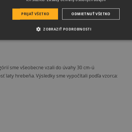
PRIJAŤ VŠETKO
ODMIETNUŤ VŠETKO
ZOBRAZIŤ PODROBNOSTI
tegórií sme všeobecne vzali do úvahy 30 cm-ú
sť laty hrebeňa. Výsledky sme vypočítali podľa vzorca: