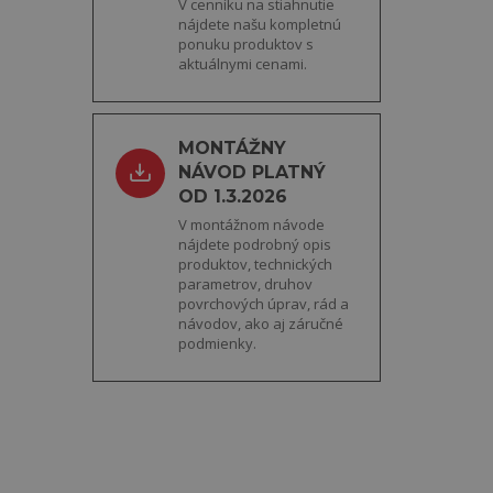
V cenníku na stiahnutie
nájdete našu kompletnú
ponuku produktov s
aktuálnymi cenami.
MONTÁŽNY
NÁVOD PLATNÝ
OD 1.3.2026
V montážnom návode
nájdete podrobný opis
produktov, technických
parametrov, druhov
povrchových úprav, rád a
návodov, ako aj záručné
podmienky.