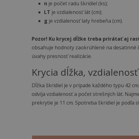
n
je počet radu škridiel (ks);
LT
je vzdialenosť lát (cm);
g
je vzdialenosť laty hrebeňa (cm).
Pozor! Ku krycej dĺžke treba prirátať aj ra
obsahuje hodnoty zaokrúhlené na desatinné č
úvahy presnosť realizácie.
Krycia dĺžka, vzdialenosť
Dĺžka škridiel je v prípade každého typu 42 cm.
odvíja vzdialenosť a počet strešných lát. Naj
prekrytie je 11 cm. Spotreba škridiel je podľa 
Sklon krytin