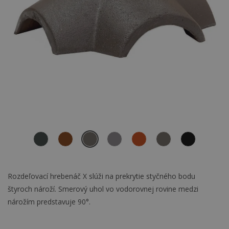
Rozdeľovací hrebenáč X slúži na prekrytie styčného bodu
štyroch nároží. Smerový uhol vo vodorovnej rovine medzi
nárožím predstavuje 90°.