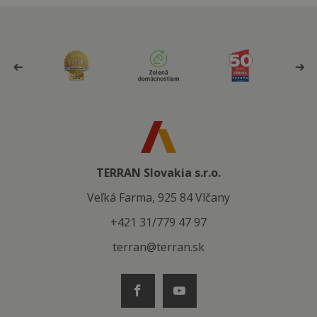
TERRAN Slovakia s.r.o.
Veľká Farma, 925 84 Vlčany
+421 31/779 47 97
terran@terran.sk