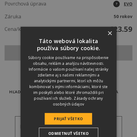
Povrchová úprava
EVO
?
Záruka
50 rokov
€
23.59
Cena/ks
×
Táto webová lokalita
používa súbory cookie.
SPÄŤ NA ZÁKLADNÚ ŠKRIDLU
Súbory cookie používame na prispôsobenie
obsahu, reklám a analýzu návštevnosti.
Informácie o vašom používaní našej stránky
zdieľame aj s našimi reklamnými a
analytickými partnermi, ktorí ich môžu
kombinovať s inými informáciami, ktoré ste
im poskytli alebo ktoré zhromaždili pri
HĽADÁTE ODBORNÍKA?
PREDAJCOVIA
používaní ich služieb.
Zásady ochrany
osobných údajov
PRIJAŤ VŠETKO
Referenčné fotky
ODMIETNUŤ VŠETKO