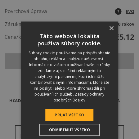
Povrchová úprava
EVO
?
Záruka
50 rokov
×
€
5.12
Táto webová lokalita
Cena/ks
používa súbory cookie.
Súbory cookie používame na prispôsobenie
obsahu, reklám a analýzu návštevnosti.
SPÄŤ NA ZÁKLADNÚ ŠKRIDLU
Informácie o vašom používaní našej stránky
zdieľame aj s našimi reklamnými a
analytickými partnermi, ktorí ich môžu
kombinovať s inými informáciami, ktoré ste
im poskytli alebo ktoré zhromaždili pri
používaní ich služieb.
Zásady ochrany
osobných údajov
HĽADÁTE ODBORNÍKA?
PREDAJCOVIA
PRIJAŤ VŠETKO
ODMIETNUŤ VŠETKO
Referenčné fotky