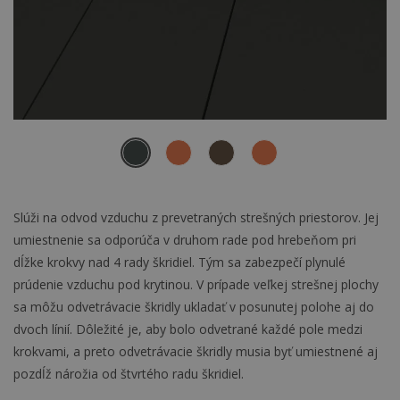
Slúži na odvod vzduchu z prevetraných strešných priestorov. Jej
umiestnenie sa odporúča v druhom rade pod hrebeňom pri
dĺžke krokvy nad 4 rady škridiel. Tým sa zabezpečí plynulé
prúdenie vzduchu pod krytinou. V prípade veľkej strešnej plochy
sa môžu odvetrávacie škridly ukladať v posunutej polohe aj do
dvoch línií. Dôležité je, aby bolo odvetrané každé pole medzi
krokvami, a preto odvetrávacie škridly musia byť umiestnené aj
pozdĺž nárožia od štvrtého radu škridiel.