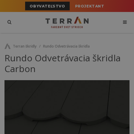
OBYVATEĽSTVO
PROJEKTANT
Terran škridly
Rundo Odvetrávacia škridla
Rundo Odvetrávacia škridla
Carbon