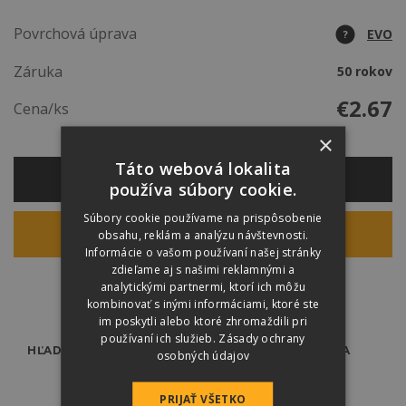
Povrchová úprava
EVO
?
Záruka
50 rokov
€
2.67
Cena/ks
×
Táto webová lokalita
VÝPOČET MATERIÁLU
používa súbory cookie.
Súbory cookie používame na prispôsobenie
obsahu, reklám a analýzu návštevnosti.
KALKULÁCIA CENY
Informácie o vašom používaní našej stránky
zdieľame aj s našimi reklamnými a
analytickými partnermi, ktorí ich môžu
kombinovať s inými informáciami, ktoré ste
im poskytli alebo ktoré zhromaždili pri
používaní ich služieb.
Zásady ochrany
HĽADÁTE ODBORNÍKA?
PREDAJCOVIA
osobných údajov
PRIJAŤ VŠETKO