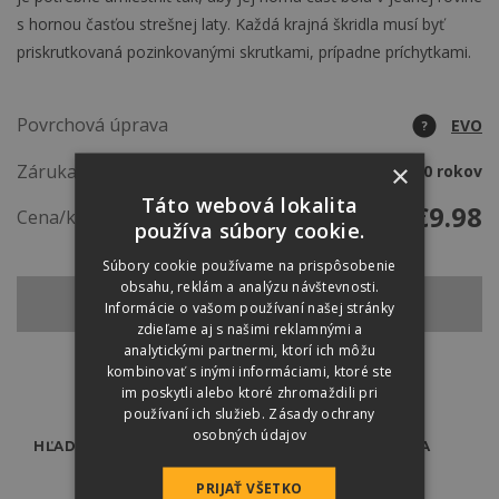
s hornou časťou strešnej laty. Každá krajná škridla musí byť
priskrutkovaná pozinkovanými skrutkami, prípadne príchytkami.
Povrchová úprava
EVO
?
×
Záruka
50 rokov
Táto webová lokalita
€
9.98
Cena/ks
používa súbory cookie.
Súbory cookie používame na prispôsobenie
obsahu, reklám a analýzu návštevnosti.
SPÄŤ NA ZÁKLADNÚ ŠKRIDLU
Informácie o vašom používaní našej stránky
zdieľame aj s našimi reklamnými a
analytickými partnermi, ktorí ich môžu
kombinovať s inými informáciami, ktoré ste
im poskytli alebo ktoré zhromaždili pri
používaní ich služieb.
Zásady ochrany
osobných údajov
HĽADÁTE ODBORNÍKA?
PREDAJCOVIA
PRIJAŤ VŠETKO