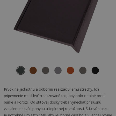
Prvok na jednotnú a odbornú realizáciu lemu strechy. Ich
pripevnenie musí byť zrealizované tak, aby bolo odolné proti
búrke a korózii. Od štítovej dosky treba vynechať príslušnú
vzdialenosť kvôli pohybu a teplotnej rozťažnosti. Štítovú dosku
je potrebné umiestniť tak, aby jej horná časť bola v jednej rovine