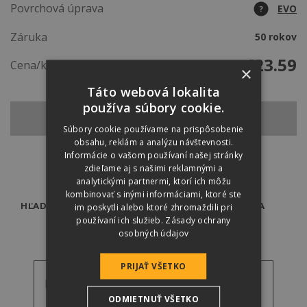
Povrchová úprava
EVO
?
Záruka
50 rokov
€
23.59
Cena/ks
×
Táto webová lokalita
používa súbory cookie.
SPÄŤ NA ZÁKLADNÚ ŠKRIDLU
Súbory cookie používame na prispôsobenie
obsahu, reklám a analýzu návštevnosti.
Informácie o vašom používaní našej stránky
zdieľame aj s našimi reklamnými a
analytickými partnermi, ktorí ich môžu
kombinovať s inými informáciami, ktoré ste
im poskytli alebo ktoré zhromaždili pri
HĽADÁTE ODBORNÍKA?
PREDAJCOVIA
používaní ich služieb.
Zásady ochrany
osobných údajov
PRIJAŤ VŠETKO
Referenčné fotky
ODMIETNUŤ VŠETKO