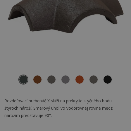
Rozdeľovací hrebenáč X slúži na prekrytie styčného bodu
štyroch nároží. Smerový uhol vo vodorovnej rovine medzi
nárožím predstavuje 90°.