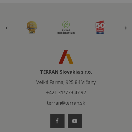
TERRAN Slovakia s.r.o.
Veľká Farma, 925 84 Vlčany
+421 31/779 47 97
terran@terran.sk