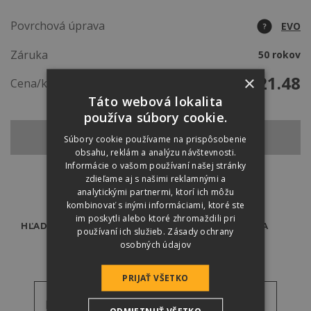
Povrchová úprava
EVO
?
Záruka
50 rokov
€
21.48
×
Cena/ks
Táto webová lokalita
používa súbory cookie.
SPÄŤ NA ZÁKLADNÚ ŠKRIDLU
Súbory cookie používame na prispôsobenie
obsahu, reklám a analýzu návštevnosti.
Informácie o vašom používaní našej stránky
zdieľame aj s našimi reklamnými a
analytickými partnermi, ktorí ich môžu
kombinovať s inými informáciami, ktoré ste
im poskytli alebo ktoré zhromaždili pri
HĽADÁTE ODBORNÍKA?
PREDAJCOVIA
používaní ich služieb.
Zásady ochrany
osobných údajov
PRIJAŤ VŠETKO
Referenčné fotky