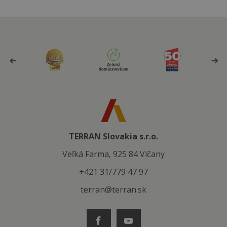
TERRAN Slovakia s.r.o.
Veľká Farma, 925 84 Vlčany
+421 31/779 47 97
terran@terran.sk