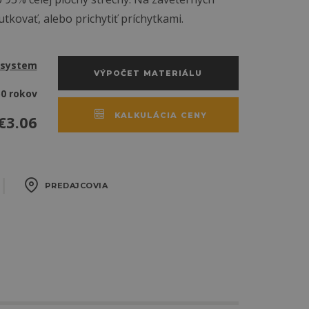
utkovať, alebo prichytiť príchytkami.
rsystem
VÝPOČET MATERIÁLU
50 rokov
KALKULÁCIA CENY
€
3.06
PREDAJCOVIA