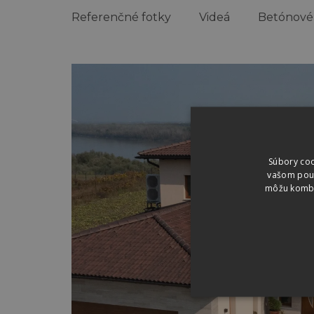
Referenčné fotky
Videá
Betónové
Referenčné
fotky
Súbory coo
vašom použí
môžu kombin