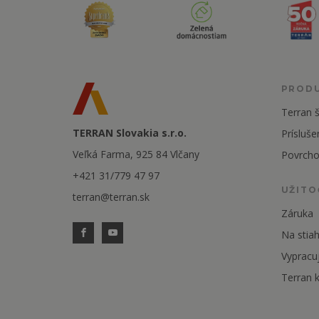
PROD
Terran š
TERRAN Slovakia s.r.o.
Prísluše
Veľká Farma, 925 84 Vlčany
Povrcho
+421 31/779 47 97
UŽITO
terran@terran.sk
Záruka
Na stiah
Vypracu
Terran k