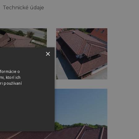
Technické údaje
×
nformácie o
i, ktorí ich
ri používaní