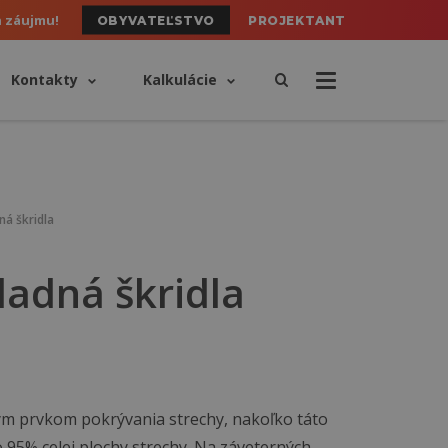
h záujmu!
OBYVATEĽSTVO
PROJEKTANT
Kontakty
Kalkulácie
á škridla
adná škridla
ným prvkom pokrývania strechy, nakoľko táto
o 95% celej plochy strechy. Na záveterných