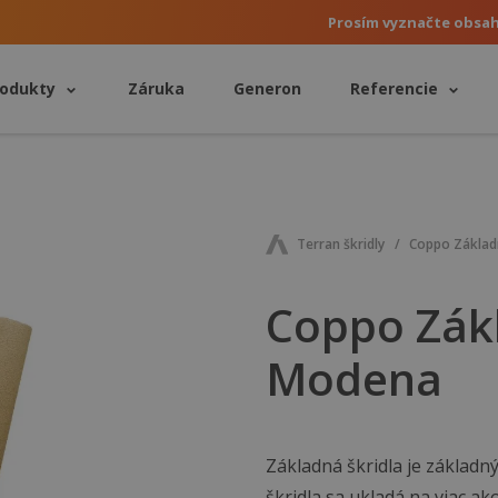
Prosím vyznačte obsa
rodukty
Záruka
Generon
Referencie
Terran škridly
Coppo Základn
Coppo Zákl
Modena
Základná škridla je základ
škridla sa ukladá na viac ak